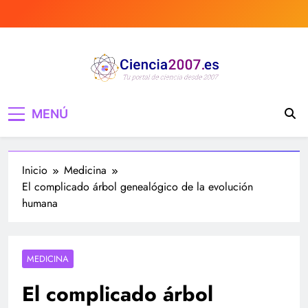
Saltar
al
contenido
Ciencia 2007 Portal
Divulgando e informando sobre ciencia,
MENÚ
curiosidades, medicina, investigación y mucho
de Ciencia, noticias,
más, tecnología, ciencias, medicina…
estudios, medicina,
Inicio
Medicina
investigación…
El complicado árbol genealógico de la evolución
humana
MEDICINA
El complicado árbol