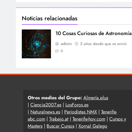
Noticias relacionadas
10 Cosas Curiosas de Astronomía
admin
2 años desde que se envió
0
Otros medios del Grupo:
Almería.plus
|
Ciencia2007.es
|
LosForos.es
|
Naturalnews.es
|
Periodistas NMX
|
Tenerife-
abc.com
|
Trabajo.at
|
Tenerife-hoy.com
|
Cursos y
Masters
|
Buscar Cursos
|
Xornal Galego