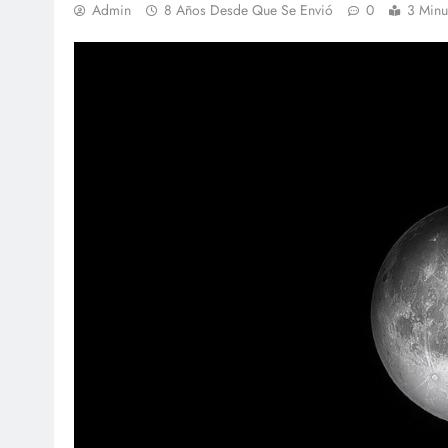
Admin
8 Años Desde Que Se Envió
0
3 Minu