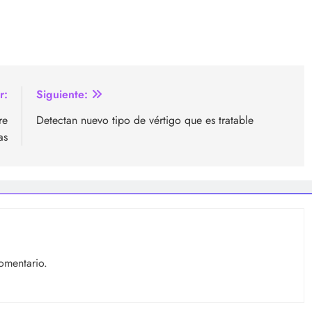
r:
Siguiente:
re
Detectan nuevo tipo de vértigo que es tratable
as
omentario.