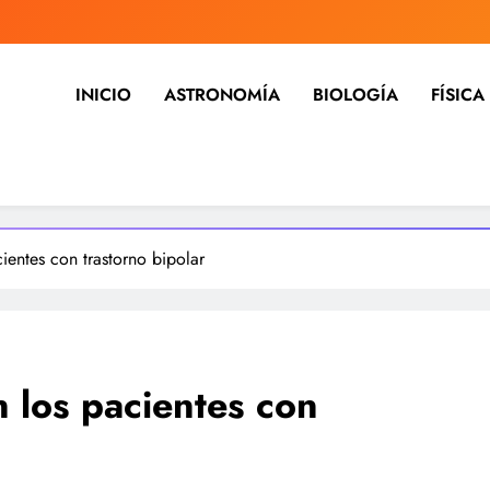
INICIO
ASTRONOMÍA
BIOLOGÍA
FÍSICA
ia, noticias, estudios, medicina,
dicina, investigación y mucho más, tecnología, ciencias, medici
cientes con trastorno bipolar
n los pacientes con