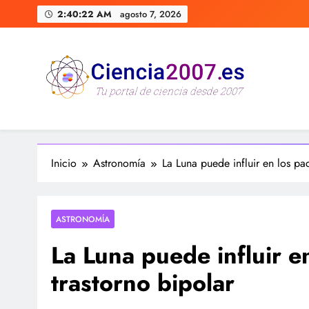
Saltar
2:40:23 AM
agosto 7, 2026
al
contenido
Ciencia 2007 Portal de Cienc
Divulgando e informando sobre ciencia, curiosidades, me
Inicio
Astronomía
La Luna puede influir en los pa
ASTRONOMÍA
La Luna puede influir e
trastorno bipolar