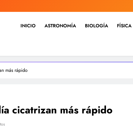
INICIO
ASTRONOMÍA
BIOLOGÍA
FÍSICA
ia, noticias, estudios, medicina,
dicina, investigación y mucho más, tecnología, ciencias, medici
zan más rápido
día cicatrizan más rápido
tos