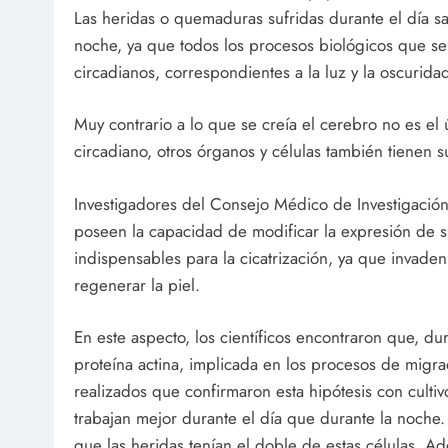
Las heridas o quemaduras sufridas durante el día s
noche, ya que todos los procesos biológicos que se
circadianos, correspondientes a la luz y la oscurida
Muy contrario a lo que se creía el cerebro no es el
circadiano, otros órganos y células también tienen s
Investigadores del Consejo Médico de Investigació
poseen la capacidad de modificar la expresión de s
indispensables para la cicatrización, ya que invaden 
regenerar la piel.
En este aspecto, los científicos encontraron que, du
proteína actina, implicada en los procesos de migr
realizados que confirmaron esta hipótesis con cultivo
trabajan mejor durante el día que durante la noche
que las heridas tenían el doble de estas células. A