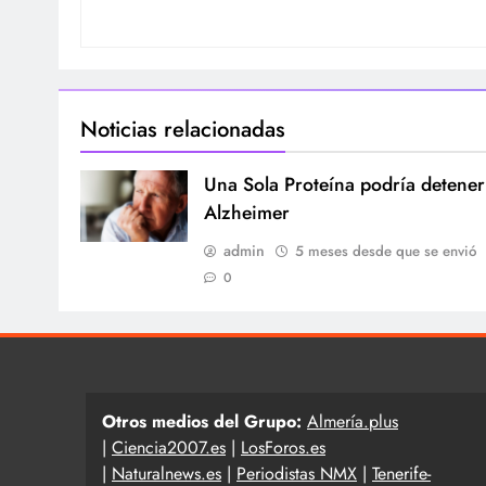
Noticias relacionadas
Una Sola Proteína podría detener
Alzheimer
admin
5 meses desde que se envió
0
Otros medios del Grupo:
Almería.plus
|
Ciencia2007.es
|
LosForos.es
|
Naturalnews.es
|
Periodistas NMX
|
Tenerife-