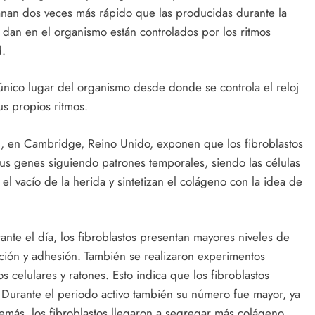
anan dos veces más rápido que las producidas durante la
 dan en el organismo están controlados por los ritmos
d.
 único lugar del organismo desde donde se controla el reloj
us propios ritmos.
n, en Cambridge, Reino Unido, exponen que los fibroblastos
us genes siguiendo patrones temporales, siendo las células
el vacío de la herida y sintetizan el colágeno con la idea de
rante el día, los fibroblastos presentan mayores niveles de
ación y adhesión. También se realizaron experimentos
s celulares y ratones. Esto indica que los fibroblastos
. Durante el periodo activo también su número fue mayor, ya
demás, los fibroblastos llegaron a segregar más colágeno,