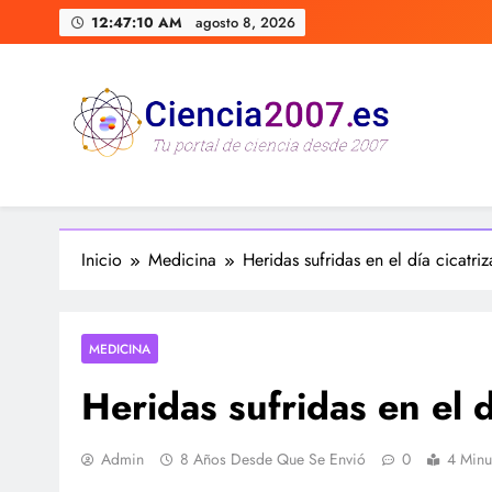
Saltar
12:47:11 AM
agosto 8, 2026
al
contenido
Ciencia 2007 Portal de Cienc
Divulgando e informando sobre ciencia, curiosidades, me
Inicio
Medicina
Heridas sufridas en el día cicatri
MEDICINA
Heridas sufridas en el 
Admin
8 Años Desde Que Se Envió
0
4 Minu