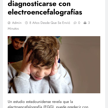
diagnosticarse con
electroencefalografías
Admin
8 Años Desde Que Se Envió
0
3
Minutos
Un estudio estadounidense revela que la
electroencefalografía (EGG), puede predecir con