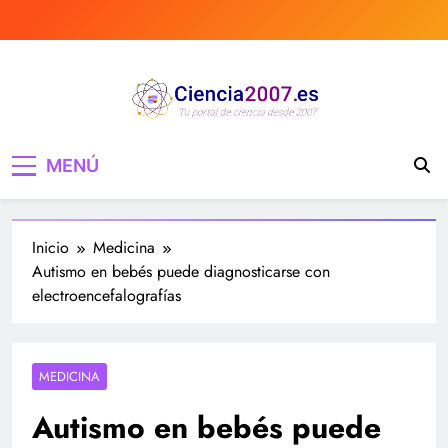
Saltar
al
contenido
Ciencia 2007 Portal
Divulgando e informando sobre ciencia,
MENÚ
curiosidades, medicina, investigación y mucho
de Ciencia, noticias,
más, tecnología, ciencias, medicina…
estudios, medicina,
Inicio
Medicina
investigación…
Autismo en bebés puede diagnosticarse con
electroencefalografías
MEDICINA
Autismo en bebés puede