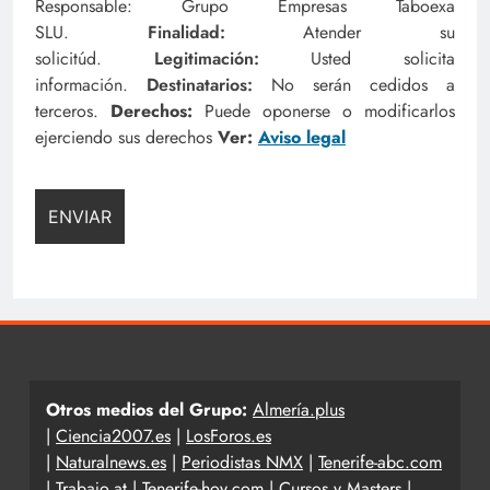
Responsable: Grupo Empresas Taboexa
SLU.
Finalidad:
Atender su
solicitúd.
Legitimación:
Usted solicita
información.
Destinatarios:
No serán cedidos a
terceros.
Derechos:
Puede oponerse o modificarlos
ejerciendo sus derechos
Ver:
Aviso legal
Otros medios del Grupo:
Almería.plus
|
Ciencia2007.es
|
LosForos.es
|
Naturalnews.es
|
Periodistas NMX
|
Tenerife-abc.com
|
Trabajo.at
|
Tenerife-hoy.com
|
Cursos y Masters
|