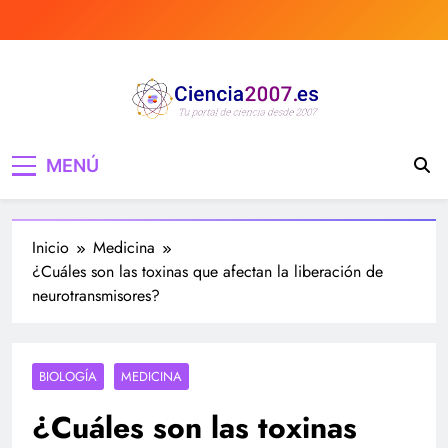
Saltar
al
contenido
Ciencia 2007 Portal
Divulgando e informando sobre ciencia,
MENÚ
curiosidades, medicina, investigación y mucho
de Ciencia, noticias,
más, tecnología, ciencias, medicina…
estudios, medicina,
Inicio
Medicina
investigación…
¿Cuáles son las toxinas que afectan la liberación de
neurotransmisores?
BIOLOGÍA
MEDICINA
¿Cuáles son las toxinas