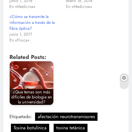
junio 1, 2018
enero 18, 2018
En «Medicina»
En «Medicina»
¿Cómo se transmite la
información a través de la
fibra óptica?
junio 1, 2017
En «Física»
Related Posts:
¿Que temas son más
difíciles de biologia en
la universidad?
Etiquetado:
afectación neurotransmisores
Toxina botulínica
toxina tetánica