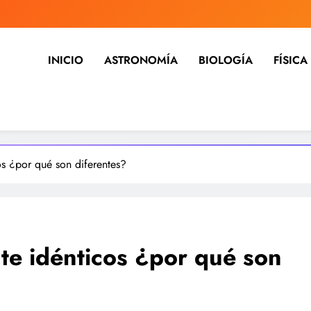
INICIO
ASTRONOMÍA
BIOLOGÍA
FÍSICA
ia, noticias, estudios, medicina,
dicina, investigación y mucho más, tecnología, ciencias, medici
os ¿por qué son diferentes?
te idénticos ¿por qué son