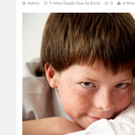
Admin
9 Años Desde Que Se Envió
0
4 Minu