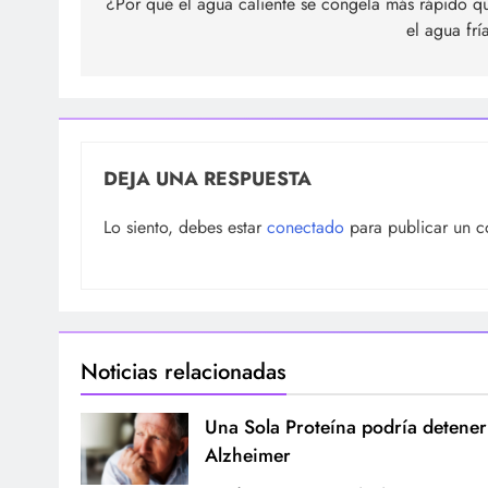
de
¿Por qué el agua caliente se congela más rápido q
el agua frí
entradas
DEJA UNA RESPUESTA
Lo siento, debes estar
conectado
para publicar un c
Noticias relacionadas
Una Sola Proteína podría detener
Alzheimer