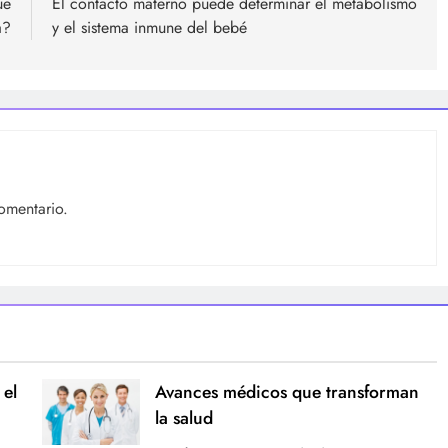
ue
El contacto materno puede determinar el metabolismo
a?
y el sistema inmune del bebé
omentario.
 el
Avances médicos que transforman
la salud