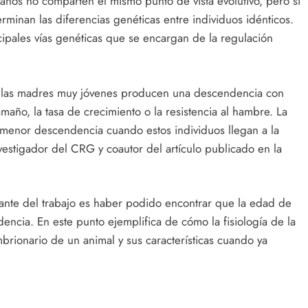
sanos no comparten el mismo punto de vista evolutivo, pero si
rminan las diferencias genéticas entre individuos idénticos.
ipales vías genéticas que se encargan de la regulación
e “las madres muy jóvenes producen una descendencia con
amaño, la tasa de crecimiento o la resistencia al hambre. La
 menor descendencia cuando estos individuos llegan a la
vestigador del CRG y coautor del artículo publicado en la
ante del trabajo es haber podido encontrar que la edad de
encia. En este punto ejemplifica de cómo la fisiología de la
mbrionario de un animal y sus características cuando ya