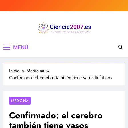
Saltar
al
contenido
Ciencia 2007 Portal
Divulgando e informando sobre ciencia,
MENÚ
curiosidades, medicina, investigación y mucho
de Ciencia, noticias,
más, tecnología, ciencias, medicina…
estudios, medicina,
Inicio
Medicina
investigación…
Confirmado: el cerebro también tiene vasos linfáticos
MEDICINA
Confirmado: el cerebro
también tiene vasos