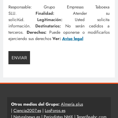
Responsable: Grupo Empresas Taboexa
SLU.
Finalidad:
Atender su
solicitúd.
Legitimación:
Usted solicita
información.
Destinatarios:
No serán cedidos a
terceros.
Derechos:
Puede oponerse o modificarlos
ejerciendo sus derechos
Ver:
Aviso legal
Otros medios del Grupo:
Almería.plus
|
Ciencia2007.es
|
LosForos.es
|
Naturalnews.es
|
Periodistas NMX
|
Tenerife-abc.com