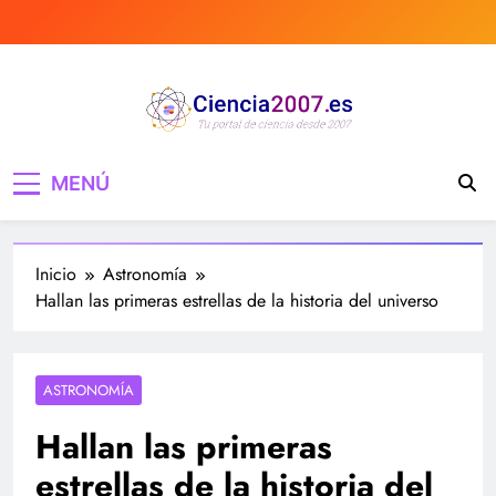
Saltar
al
contenido
Ciencia 2007 Portal
Divulgando e informando sobre ciencia,
MENÚ
curiosidades, medicina, investigación y mucho
de Ciencia, noticias,
más, tecnología, ciencias, medicina…
estudios, medicina,
Inicio
Astronomía
investigación…
Hallan las primeras estrellas de la historia del universo
ASTRONOMÍA
Hallan las primeras
estrellas de la historia del