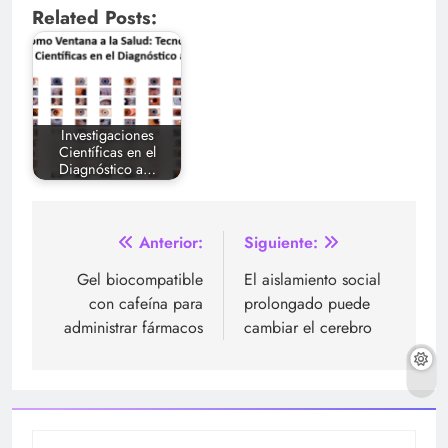
Related Posts:
Investigaciones
Científicas en el
Diagnóstico a…
Navegación
Anterior:
Siguiente:
de
Gel biocompatible
El aislamiento social
con cafeína para
prolongado puede
entradas
administrar fármacos
cambiar el cerebro