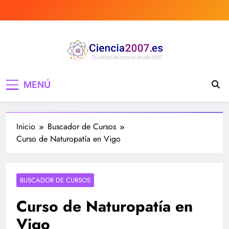
Saltar
al
contenido
Ciencia 2007 Portal
Divulgando e informando sobre ciencia,
MENÚ
curiosidades, medicina, investigación y mucho
de Ciencia, noticias,
más, tecnología, ciencias, medicina…
estudios, medicina,
Inicio
Buscador de Cursos
investigación…
Curso de Naturopatía en Vigo
BUSCADOR DE CURSOS
Curso de Naturopatía en
Vigo