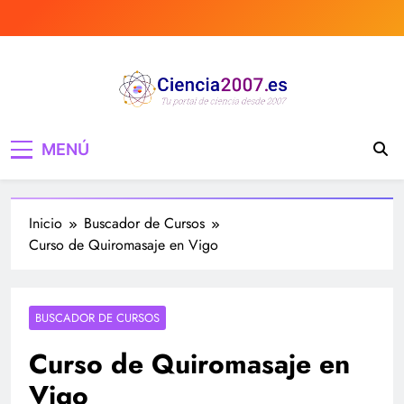
Saltar
al
contenido
Ciencia 2007 Portal
Divulgando e informando sobre ciencia,
MENÚ
curiosidades, medicina, investigación y mucho
de Ciencia, noticias,
más, tecnología, ciencias, medicina…
estudios, medicina,
Inicio
Buscador de Cursos
investigación…
Curso de Quiromasaje en Vigo
BUSCADOR DE CURSOS
Curso de Quiromasaje en
Vigo