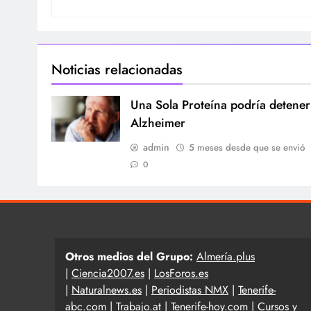
Noticias relacionadas
Una Sola Proteína podría detener
Alzheimer
admin
5 meses desde que se envió
0
Otros medios del Grupo:
Almería.plus
|
Ciencia2007.es
|
LosForos.es
|
Naturalnews.es
|
Periodistas NMX
|
Tenerife-
abc.com
|
Trabajo.at
|
Tenerife-hoy.com
|
Cursos y