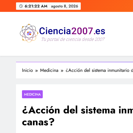
Saltar
6:21:23 AM
agosto 8, 2026
al
contenido
Ciencia 2007 Portal de Cienc
Divulgando e informando sobre ciencia, curiosidades, me
Inicio
Medicina
¿Acción del sistema inmunitario 
MEDICINA
¿Acción del sistema inm
canas?