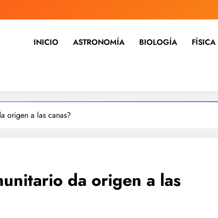
INICIO
ASTRONOMÍA
BIOLOGÍA
FÍSICA
ia, noticias, estudios, medicina,
dicina, investigación y mucho más, tecnología, ciencias, medici
da origen a las canas?
unitario da origen a las