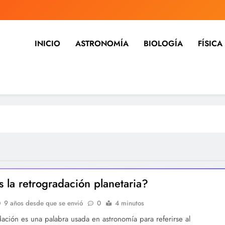
INICIO
ASTRONOMÍA
BIOLOGÍA
FÍSICA
ia, noticias, estudios, medicina,
dicina, investigación y mucho más, tecnología, ciencias, medici
 la retrogradación planetaria?
9 años desde que se envió
0
4 minutos
dación es una palabra usada en astronomía para referirse al