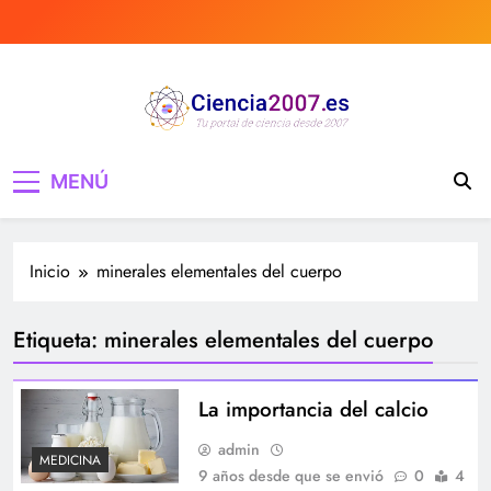
Saltar
al
contenido
Ciencia 2007 Portal
Divulgando e informando sobre ciencia,
MENÚ
curiosidades, medicina, investigación y mucho
de Ciencia, noticias,
más, tecnología, ciencias, medicina…
estudios, medicina,
Inicio
minerales elementales del cuerpo
investigación…
Etiqueta:
minerales elementales del cuerpo
La importancia del calcio
admin
MEDICINA
9 años desde que se envió
0
4