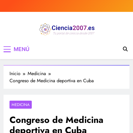
Saltar
al
contenido
Ciencia 2007 Portal
Divulgando e informando sobre ciencia,
MENÚ
curiosidades, medicina, investigación y mucho
de Ciencia, noticias,
más, tecnología, ciencias, medicina…
estudios, medicina,
Inicio
Medicina
investigación…
Congreso de Medicina deportiva en Cuba
MEDICINA
Congreso de Medicina
deportiva en Cuba