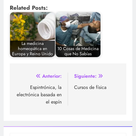
Related Posts:
La medicina
homeopática en
10 Cosas de Medicina
Europa y Reino Unido
que No Sabías
Navegación
Anterior:
Siguiente:
de
Espintrónica, la
Cursos de física
electrónica basada en
entradas
el espín