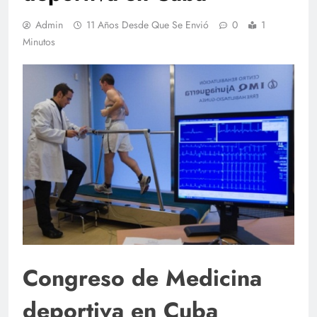
Admin
11 Años Desde Que Se Envió
0
1
Minutos
Congreso de Medicina
deportiva en Cuba