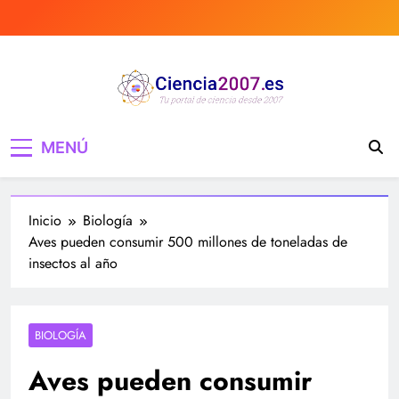
Saltar
al
contenido
Ciencia 2007 Portal
Divulgando e informando sobre ciencia,
MENÚ
curiosidades, medicina, investigación y mucho
de Ciencia, noticias,
más, tecnología, ciencias, medicina…
estudios, medicina,
Inicio
Biología
investigación…
Aves pueden consumir 500 millones de toneladas de
insectos al año
BIOLOGÍA
Aves pueden consumir