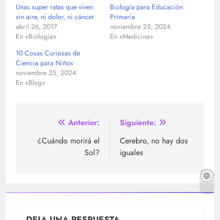
Unas super ratas que viven
Biología para Educación
sin aire, ni dolor, ni cáncer
Primaria
abril 26, 2017
noviembre 25, 2024
En «Biología»
En «Medicina»
10 Cosas Curiosas de
Ciencia para Niños
noviembre 25, 2024
En «Blog»
Navegación
Anterior:
Siguiente:
de
¿Cuándo morirá el
Cerebro, no hay dos
Sol?
iguales
entradas
DEJA UNA RESPUESTA