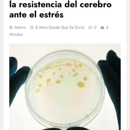
la resistencia del cerebro
ante el estrés
Admin
8 Años Desde Que Se Envió
0
4
Minutos