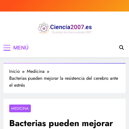
Saltar
al
contenido
Ciencia 2007 Portal
Divulgando e informando sobre ciencia,
MENÚ
curiosidades, medicina, investigación y mucho
de Ciencia, noticias,
más, tecnología, ciencias, medicina…
estudios, medicina,
Inicio
Medicina
investigación…
Bacterias pueden mejorar la resistencia del cerebro ante
el estrés
MEDICINA
Bacterias pueden mejorar