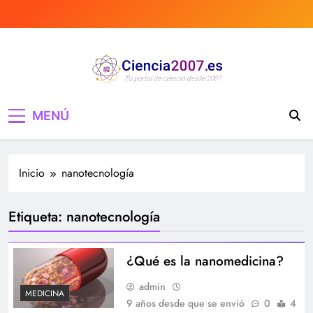
Saltar
al
contenido
Ciencia 2007 Portal
Divulgando e informando sobre ciencia,
MENÚ
curiosidades, medicina, investigación y mucho
de Ciencia, noticias,
más, tecnología, ciencias, medicina…
estudios, medicina,
Inicio
nanotecnología
investigación…
Etiqueta:
nanotecnología
¿Qué es la nanomedicina?
admin
MEDICINA
9 años desde que se envió
0
4