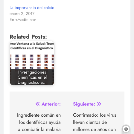
La importancia del calcio
enero 2, 2017
En «Medicina»
Related Posts:
Investigaciones
Científicas en el
Diagnóstico a…
Navegación
Anterior:
Siguiente:
de
Ingrediente común en
Confirmado: los virus
los dentífricos ayuda
llevan cientos de
entradas
a combatir la malaria
millones de años con