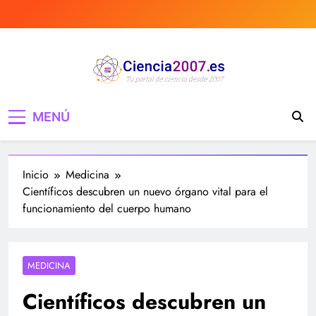
Saltar
al
contenido
Ciencia 2007 Portal
Divulgando e informando sobre ciencia,
MENÚ
curiosidades, medicina, investigación y mucho
de Ciencia, noticias,
más, tecnología, ciencias, medicina…
estudios, medicina,
Inicio
Medicina
investigación…
Científicos descubren un nuevo órgano vital para el
funcionamiento del cuerpo humano
MEDICINA
Científicos descubren un